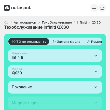
Автосервисы
Техобслуживание
Infiniti
QX30
Техобслуживание Infiniti QX30
ТО по регламенту
Замена масла
Ремонт
Марка авто
Infiniti
Модель
QX30
Поколение
Модификация