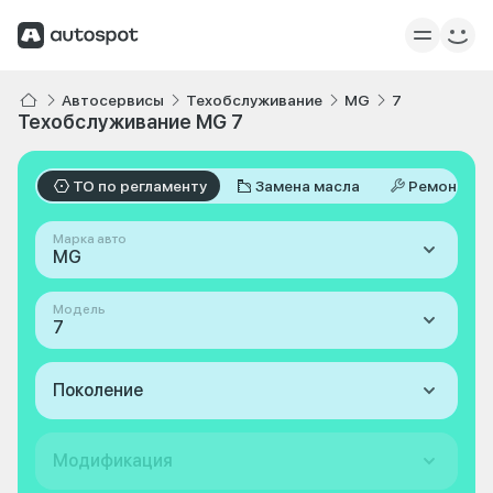
Автосервисы
Техобслуживание
MG
7
Техобслуживание MG 7
ТО по регламенту
Замена масла
Ремонт
Марка авто
MG
Модель
7
Поколение
Модификация