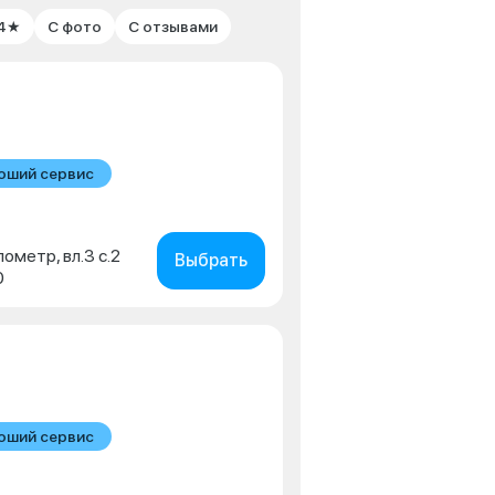
 4★
С фото
С отзывами
оший сервис
лометр, вл.3 с.2
Выбрать
0
оший сервис