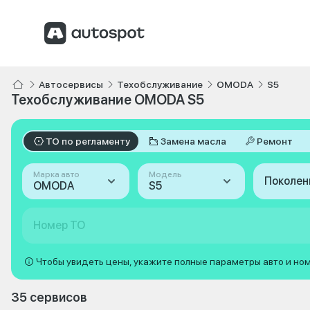
Автосервисы
Техобслуживание
OMODA
S5
Техобслуживание OMODA S5
ТО по регламенту
Замена масла
Ремонт
Марка авто
Модель
Поколен
OMODA
S5
Номер ТО
Чтобы увидеть цены, укажите полные параметры авто и но
35 сервисов