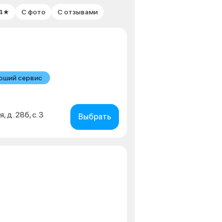
 4★
С фото
С отзывами
оший сервис
, д. 28б, с. 3
Выбрать
0