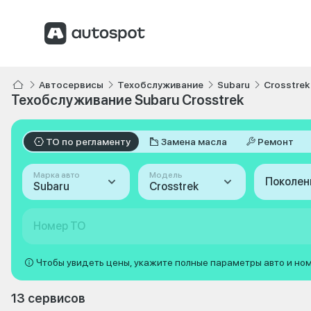
Автосервисы
Техобслуживание
Subaru
Crosstrek
Техобслуживание Subaru Crosstrek
ТО по регламенту
Замена масла
Ремонт
Марка авто
Модель
Поколен
Subaru
Crosstrek
Номер ТО
Чтобы увидеть цены, укажите полные параметры авто и но
13 сервисов