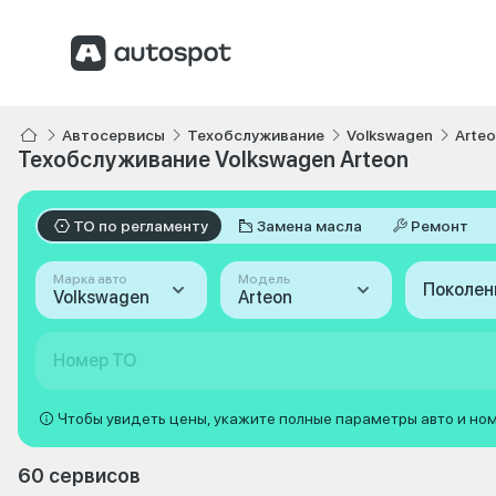
Автосервисы
Техобслуживание
Volkswagen
Arte
Техобслуживание Volkswagen Arteon
ТО по регламенту
Замена масла
Ремонт
Марка авто
Модель
Поколен
Volkswagen
Arteon
Номер ТО
Чтобы увидеть цены, укажите полные параметры авто и но
60 сервисов