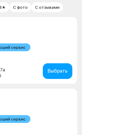
 4★
С фото
С отзывами
оший сервис
в
 7а
Выбрать
0
оший сервис