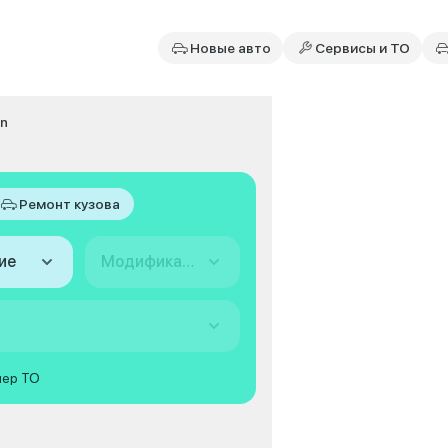
Новые авто
Сервисы и ТО
on
Ремонт кузова
ие
Модификация
мер ТО