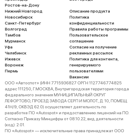
Ростов-на-Дону
Нижний Новгород
Описание продукта
Новосибирск
Политика
Санкт-Петербург
конфиденциальности
Волгоград
Правила работы программы
Тамбов
Пользовательское
Мурманск
соглашение
Уфа
Согласие на получение
Челябинск
рекламных рассылок
Ижевск
Политика для контента,
Воронеж
генерируемого
Пермь
пользователями
Вакансии
ООО «Автоспот» (ИНН 7715936827 ОРГН 1127746774825
адрес 111250, Г.МОСКВА, Внутригородская территория города
федерального значения МУНИЦИПАЛЬНЫЙ ОКРУГ
ЛЕФОРТОВО, ПРОЕЗД ЗАВОДА СЕРП И МОЛОТ, Д. 10, ПОМЕЩ.
41Н/9, ОКВЭД 62.0) осуществляет деятельность по
разработке ПО «Autospot» и предоставлению лицензий на ПО.
Согласно Приказу Минцифры от 08.10.22, вид деятельности
(код): 2.01.
ПО «Autospot» — исключительные права принадлежат ООО