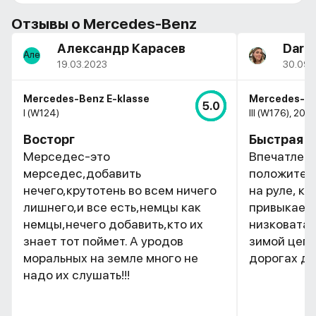
Отзывы о
Mercedes-Benz
Александр Карасев
Daria
19.03.2023
30.09.
Mercedes-Benz E-klasse
Mercedes-Be
5.0
I (W124)
III (W176), 201
Восторг
Быстрая и
Мерседес-это
Впечатлени
мерседес,добавить
положитель
нечего,крутотень во всем ничего
на руле, к
лишнего,и все есть,немцы как
привыкаешь
немцы,нечего добавить,кто их
низковата,
знает тот поймет. А уродов
зимой цепл
моральных на земле много не
дорогах д
надо их слушать!!!