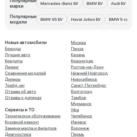
Популярные
Mercedes-Benz БУ
BMW БУ
Audi БУ
K
марки
Популярные
BMW X5 БУ
Haval Jolion БУ
BMW 5 серия
модели
Новые автомобили
Москва
Бренды
Пенза
Лучшие авто
Казань
Кредиты
Краснодар
Лизинг
Ростов-на-Дону
Сравнения моделей
Нижний Новгород
Дилеры
Новосибирск
Трейд-ин
Санкт-Петербург
Отзывы об авто
Волгоград
Отзывы о дилерах
Тамбов
Мурманск
Сервисы и ТО
Уфа
Техническое обслуживание
Челябинск
Кузовной ремонт
Ижевск
Замена масла и фильтров
Воронеж
Диагностика
Пермь