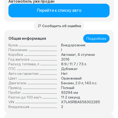
Автомобиль уже продан
Перейти к списку авто
Сообщить об ошибке
Общая информация
Подробнее
Кузов
Внедорожник
Поколение
I
Коробка
Автомат, 4 ступени
Год выпуска
2016
Расход топлива, л
8.9 / 11.7 / 7.3 л.
ПТС
Дубликат
Авто на гарантии
Нет
Цвет
Оранжевый
Двигатель
Бензин, 2.0 л, 143 л.с.
Привод
Полный
Пробег
93294 км
Разгон до 100 км/ч
11.2 секунд
VIN
X7LASRBA656302285
Владельцев
2