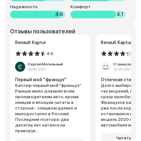
Надежность
Комфорт
4.6
4.1
Отзывы пользователей
Renault Kaptur
Renault Kaptur
4.5
4.2
Сергей Могильный
Станислав Де
03.09.2021
12.05.2021
Первый мой "француз"
Отличная стильн
Каптюр первый мой "француз".
Долго выбирал ма
Раньше мало доверял всем
тех моделей, кот
производителям авто, кроме
сразу приобрести 
немцев и японцев (штаты в
Французов рассма
стороне - слишком далеко и
уже после корейце
малодоступно в России).
остановился на Ren
Последние полтора-два
модель 2020 года.
десятка лет катался на
автомобиля мног...
праворук...
Читать пол