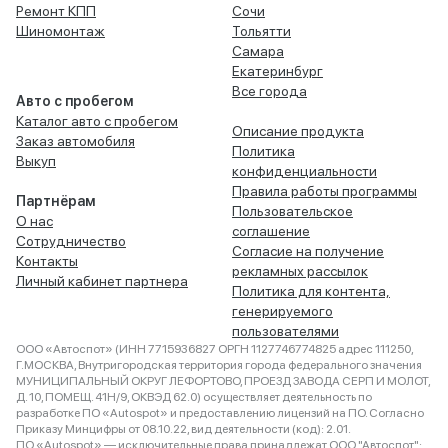
Ремонт КПП
Сочи
Шиномонтаж
Тольятти
Самара
Екатеринбург
Все города
Авто с пробегом
Каталог авто с пробегом
Описание продукта
Заказ автомобиля
Политика
Выкуп
конфиденциальности
Правила работы программы
Партнёрам
Пользовательское
О нас
соглашение
Сотрудничество
Согласие на получение
Контакты
рекламных рассылок
Личный кабинет партнера
Политика для контента,
генерируемого
пользователями
ООО «Автоспот» (ИНН 7715936827 ОРГН 1127746774825 адрес 111250,
Г.МОСКВА, Внутригородская территория города федерального значения
МУНИЦИПАЛЬНЫЙ ОКРУГ ЛЕФОРТОВО, ПРОЕЗД ЗАВОДА СЕРП И МОЛОТ,
Д. 10, ПОМЕЩ. 41Н/9, ОКВЭД 62.0) осуществляет деятельность по
разработке ПО «Autospot» и предоставлению лицензий на ПО. Согласно
Приказу Минцифры от 08.10.22, вид деятельности (код): 2.01.
ПО «Autospot» — исключительные права принадлежат ООО "Автоспот":