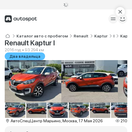
Каталог авто с пробегом
Renault
Kaptur
I
Kaptu
Renault Kaptur I
2016 год • 93 294 км
Два владельца
АвтоСпецЦентр Марьино, Москва, 17 Мая 2026
210