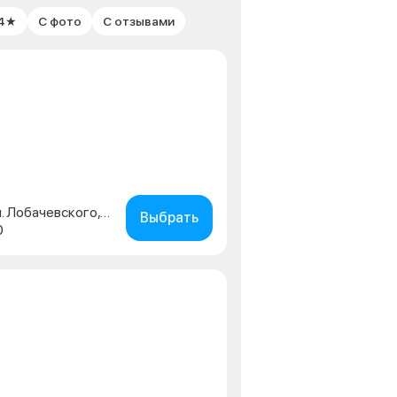
 4★
С фото
С отзывами
г. Москва, м.о. Раменки, ул. Лобачевского, д. 114
Выбрать
0