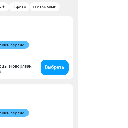
 4★
С фото
С отзывами
оший сервис
Московская обл., г. Люберцы, Новорязанское шоссе, д. 1г
Выбрать
0
оший сервис