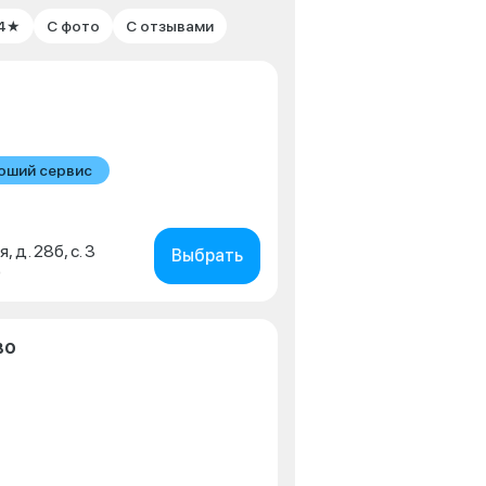
 4★
С фото
С отзывами
оший сервис
, д. 28б, с. 3
Выбрать
0
во