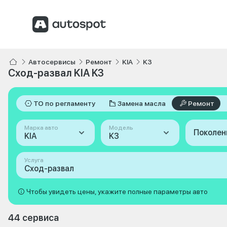
Автосервисы
Ремонт
KIA
K3
Сход-развал KIA K3
ТО по регламенту
Замена масла
Ремонт
Марка авто
Модель
Поколен
KIA
K3
Услуга
Сход-развал
Чтобы увидеть цены, укажите полные параметры авто
44 сервиса