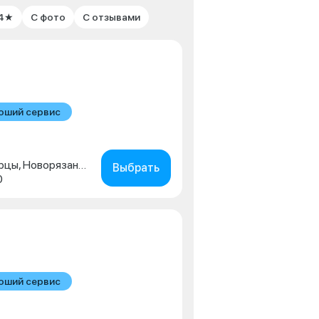
 4★
С фото
С отзывами
оший сервис
Московская обл., г. Люберцы, Новорязанское шоссе, д. 1г
Выбрать
0
оший сервис