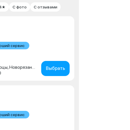
 4★
С фото
С отзывами
оший сервис
Московская обл., г. Люберцы, Новорязанское шоссе, д. 1г
Выбрать
0
оший сервис