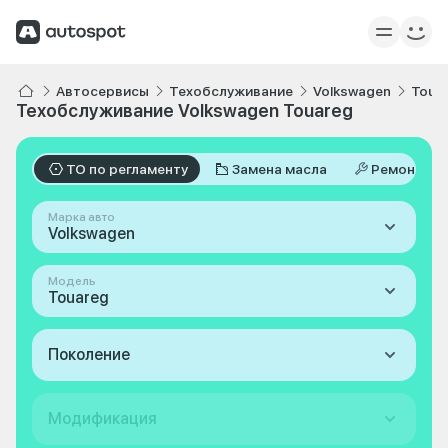
Автосервисы
Техобслуживание
Volkswagen
Toua
Техобслуживание Volkswagen Touareg
ТО по регламенту
Замена масла
Ремонт
Марка авто
Volkswagen
Модель
Touareg
Поколение
Модификация