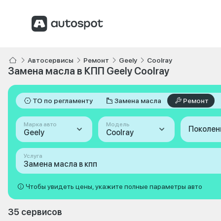
Автосервисы
Ремонт
Geely
Coolray
Замена масла в КПП Geely Coolray
ТО по регламенту
Замена масла
Ремонт
Марка авто
Модель
Поколен
Geely
Coolray
Услуга
Замена масла в кпп
Чтобы увидеть цены, укажите полные параметры авто
35 сервисов