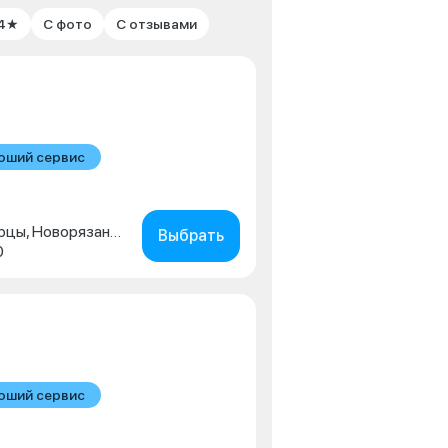
 4★
С фото
С отзывами
оший сервис
Московская обл., г. Люберцы, Новорязанское шоссе, д. 1г
Выбрать
0
оший сервис