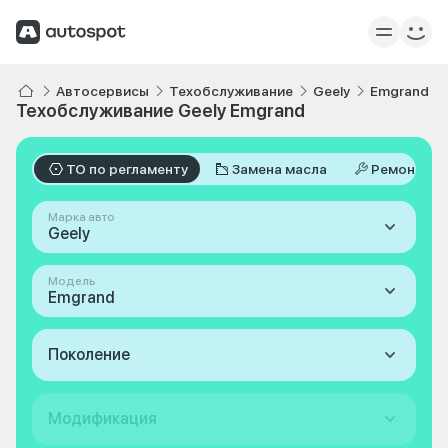
Автосервисы
Техобслуживание
Geely
Emgrand
Техобслуживание Geely Emgrand
ТО по регламенту
Замена масла
Ремонт
Марка авто
Geely
Модель
Emgrand
Поколение
Модификация