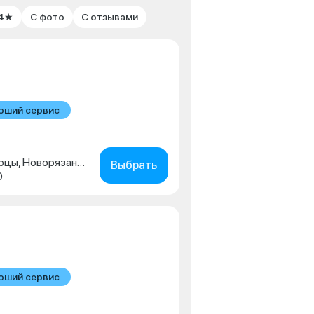
 4★
С фото
С отзывами
оший сервис
Московская обл., г. Люберцы, Новорязанское шоссе, д. 1г
Выбрать
0
оший сервис