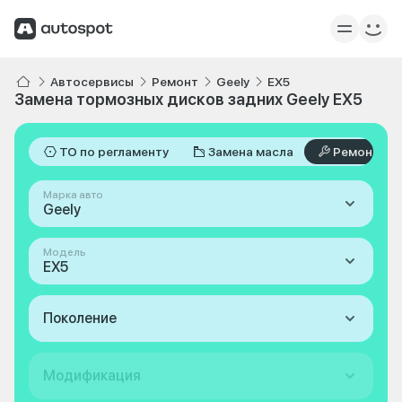
Автосервисы
Ремонт
Geely
EX5
Замена тормозных дисков задних Geely EX5
ТО по регламенту
Замена масла
Ремонт
Марка авто
Geely
Модель
EX5
Поколение
Модификация