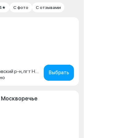
 4★
С фото
С отзывами
Московская обл., Одинцовский р-н, пгт Новоивановское, Можайское шоссе, вл. 166
Выбрать
но
 Москворечье