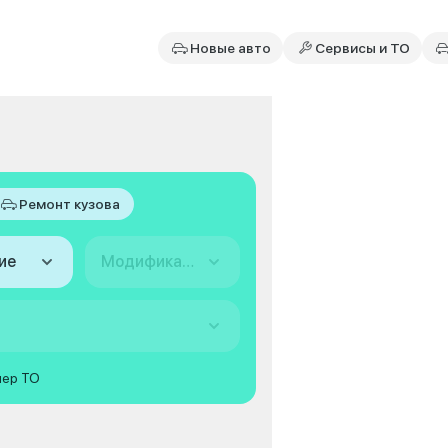
Новые авто
Сервисы и ТО
o
Ремонт кузова
ие
Модификация
мер ТО