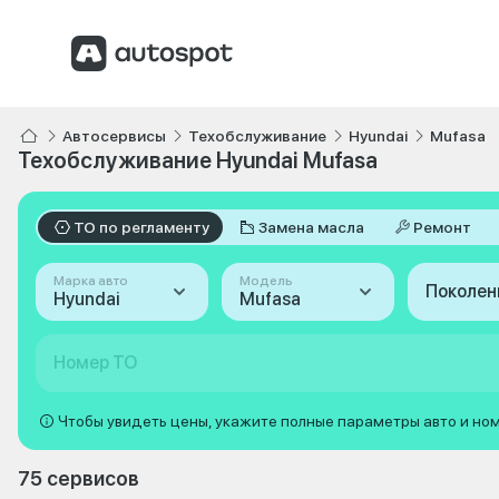
Автосервисы
Техобслуживание
Hyundai
Mufasa
Техобслуживание Hyundai Mufasa
ТО по регламенту
Замена масла
Ремонт
Марка авто
Модель
Поколен
Hyundai
Mufasa
Номер ТО
Чтобы увидеть цены, укажите полные параметры авто и но
75 сервисов