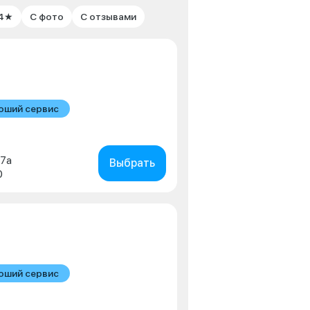
 4★
С фото
С отзывами
оший сервис
в
 7а
Выбрать
0
оший сервис