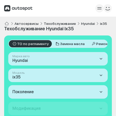
Автосервисы
Техобслуживание
Hyundai
ix35
Техобслуживание Hyundai ix35
ТО по регламенту
Замена масла
Ремонт
Марка авто
Hyundai
Модель
ix35
Поколение
Модификация