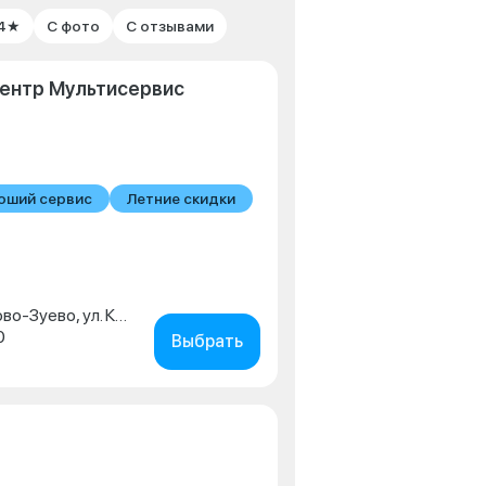
 4★
С фото
С отзывами
ентр Мультисервис
оший сервис
Летние скидки
Московская обл., г. Орехово-Зуево, ул. Красина, д. 4
0
Выбрать