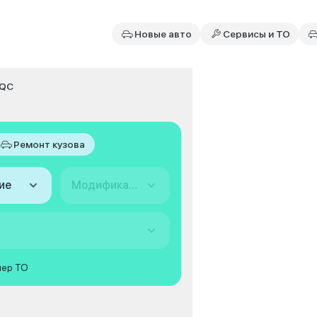
Новые авто
Сервисы и ТО
QC
Ремонт кузова
ие
Модификация
мер ТО