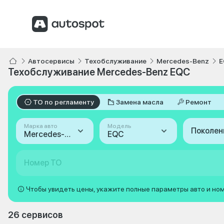
Автосервисы
Техобслуживание
Mercedes-Benz
E
Техобслуживание Mercedes-Benz EQC
ТО по регламенту
Замена масла
Ремонт
Марка авто
Модель
Поколен
Mercedes-Benz
EQC
Номер ТО
Чтобы увидеть цены, укажите полные параметры авто и но
26 сервисов