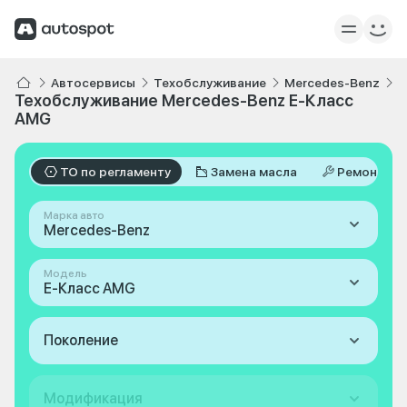
Автосервисы
Техобслуживание
Mercedes-Benz
E
Техобслуживание Mercedes-Benz E-Класс
AMG
ТО по регламенту
Замена масла
Ремонт
Марка авто
Mercedes-Benz
Модель
E-Класс AMG
Поколение
Модификация