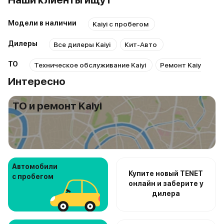
Модели в наличии
Kaiyi с пробегом
Дилеры
Все дилеры Kaiyi
Кит-Авто
ТО
Техническое обслуживание Kaiyi
Ремонт Kaiyi
Ре
Интересно
ТО и ремонт Kaiyi
Автомобили
Купите новый TENET
с пробегом
онлайн и заберите у
дилера