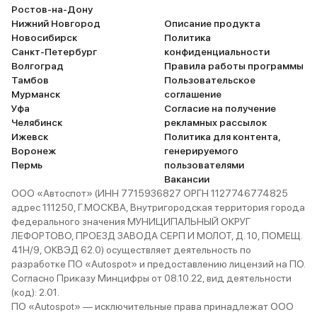
Ростов-на-Дону
Нижний Новгород
Описание продукта
Новосибирск
Политика
Санкт-Петербург
конфиденциальности
Волгоград
Правила работы программы
Тамбов
Пользовательское
Мурманск
соглашение
Уфа
Согласие на получение
Челябинск
рекламных рассылок
Ижевск
Политика для контента,
Воронеж
генерируемого
Пермь
пользователями
Вакансии
ООО «Автоспот» (ИНН 7715936827 ОРГН 1127746774825
адрес 111250, Г.МОСКВА, Внутригородская территория города
федерального значения МУНИЦИПАЛЬНЫЙ ОКРУГ
ЛЕФОРТОВО, ПРОЕЗД ЗАВОДА СЕРП И МОЛОТ, Д. 10, ПОМЕЩ.
41Н/9, ОКВЭД 62.0) осуществляет деятельность по
разработке ПО «Autospot» и предоставлению лицензий на ПО.
Согласно Приказу Минцифры от 08.10.22, вид деятельности
(код): 2.01.
ПО «Autospot» — исключительные права принадлежат ООО