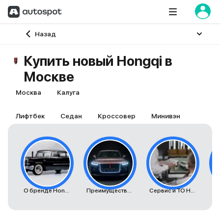
Главная
Назад
Купить новый Hongqi в
Москве
Москва
Калуга
Лифтбек
Седан
Кроссовер
Минивэн
О бренде Hongqi
Преимущества автомобилей Hongqi
Сервис и ТО Hongqi
К