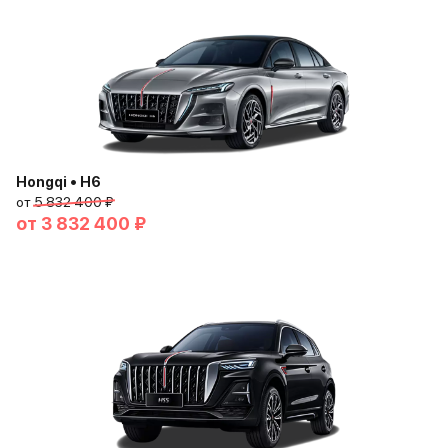
Hongqi • H6
от
5 832 400 ₽
от
3 832 400 ₽