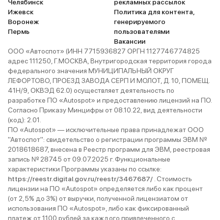
Челябинск
рекламных рассылок
Ижевск
Политика для контента,
Воронеж
генерируемого
Пермь
пользователями
Вакансии
ООО «Автоспот» (ИНН 7715936827 ОРГН 1127746774825
адрес 111250, Г.МОСКВА, Внутригородская территория города
федерального значения МУНИЦИПАЛЬНЫЙ ОКРУГ
ЛЕФОРТОВО, ПРОЕЗД ЗАВОДА СЕРП И МОЛОТ, Д. 10, ПОМЕЩ.
41Н/9, ОКВЭД 62.0) осуществляет деятельность по
разработке ПО «Autospot» и предоставлению лицензий на ПО.
Согласно Приказу Минцифры от 08.10.22, вид деятельности
(код): 2.01.
ПО «Autospot» — исключительные права принадлежат ООО
"Автоспот": свидетельство о регистрации программы ЭВМ №
2018618687, внесена в Реестр программ для ЭВМ, реестровая
запись № 28745 от 09.07.2025 г. Функциональные
характеристики Программы указаны по ссылке:
https://reestr.digital.gov.ru/reestr/3467687/
. Стоимость
лицензии на ПО «Autospot» определяется либо как процент
(от 2,5% до 3%) от выручки, полученной лицензиатом от
использования ПО «Autospot», либо как фиксированный
платеж от 1100 рублей за каждого привлеченного с