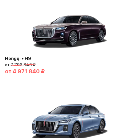
Hongqi • H9
от
7 796 840 ₽
от
4 971 840 ₽