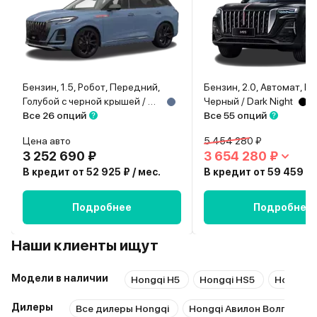
Бензин, 1.5, Робот, Передний,
Бензин, 2.0, Автомат, П
Голубой с черной крышей / Bamboo blue + Black roof
Черный / Dark Night
Все 26 опций
Все 55 опций
Цена авто
5 454 280 ₽
3 252 690 ₽
3 654 280 ₽
В кредит от 52 925 ₽ / мес.
В кредит от 59 459 ₽ 
Подробнее
Подробнее
Наши клиенты ищут
Модели в наличии
Hongqi H5
Hongqi HS5
Hongqi 
Дилеры
Все дилеры Hongqi
Hongqi Авилон Волгоград