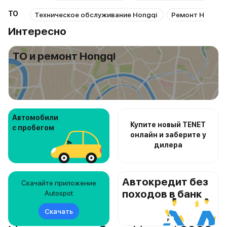
ТО
Техническое обслуживание Hongqi
Ремонт Hongqi
Интересно
ТО и ремонт Hongqi
Автомобили
Купите новый TENET
с пробегом
онлайн и заберите у
дилера
Автокредит без
Скачайте приложение
походов в банк
Autospot
Скачать