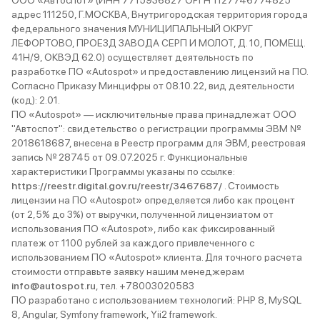
ООО «Автоспот» (ИНН 7715936827 ОРГН 1127746774825
адрес 111250, Г.МОСКВА, Внутригородская территория города
федерального значения МУНИЦИПАЛЬНЫЙ ОКРУГ
ЛЕФОРТОВО, ПРОЕЗД ЗАВОДА СЕРП И МОЛОТ, Д. 10, ПОМЕЩ.
41Н/9, ОКВЭД 62.0) осуществляет деятельность по
разработке ПО «Autospot» и предоставлению лицензий на ПО.
Согласно Приказу Минцифры от 08.10.22, вид деятельности
(код): 2.01.
ПО «Autospot» — исключительные права принадлежат ООО
"Автоспот": свидетельство о регистрации программы ЭВМ №
2018618687, внесена в Реестр программ для ЭВМ, реестровая
запись № 28745 от 09.07.2025 г. Функциональные
характеристики Программы указаны по ссылке:
https://reestr.digital.gov.ru/reestr/3467687/
. Стоимость
лицензии на ПО «Autospot» определяется либо как процент
(от 2,5% до 3%) от выручки, полученной лицензиатом от
использования ПО «Autospot», либо как фиксированный
платеж от 1100 рублей за каждого привлеченного с
использованием ПО «Autospot» клиента. Для точного расчета
стоимости отправьте заявку нашим менеджерам
info@autospot.ru
, тел. +78003020583
ПО разработано с использованием технологий: PHP 8, MySQL
8, Angular, Symfony framework, Yii2 framework.