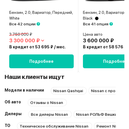
Бензин, 2.0, Вариатор, Передний,
Бензин, 2.0, Вариатор, 
White
Black
Все 42 опции
Все 41 опция
3 750 000 ₽
Цена авто
3 300 000 ₽
3 600 000 ₽
В кредит от 53 695 ₽ / мес.
В кредит от 58 576 ₽ /
Подробнее
Подробнее
Наши клиенты ищут
Модели в наличии
Nissan Qashqai
Nissan с пробегом
Об авто
Отзывы о Nissan
Дилеры
Все дилеры Nissan
Nissan РОЛЬФ Вешки
А
ТО
Техническое обслуживание Nissan
Ремонт Nissan