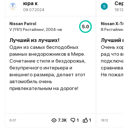
юра к
Серг
08.07.2024
18.12.2
Nissan Patrol
Nissan X-Trai
5.0
V (Y61) Рестайлинг, 2004-нв
III Рестайлинг,
Лучший из лучших!
Лучший в 
Один из самых бесподобных
Очень хоро
рамных внедорожников в Мире.
рад что вы
Сочетание стиля и бездорожья,
подключае
безупречного интерьера и
сравнивал 
внешнего размера, делает этот
Не пожалее
автомобиль очень
привлекательным на дороге!
7.3K
1
1
8.07
18.12