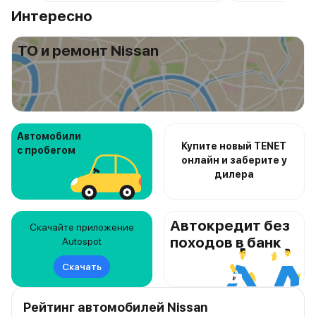
Интересно
ТО и ремонт Nissan
Автомобили
Купите новый TENET
с пробегом
онлайн и заберите у
дилера
Автокредит без
Скачайте приложение
походов в банк
Autospot
Скачать
Рейтинг автомобилей Nissan