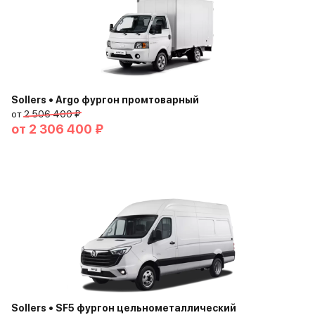
Sollers • Argo фургон промтоварный
от
2 506 400 ₽
от
2 306 400 ₽
Sollers • SF5 фургон цельнометаллический