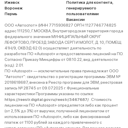
Ижевск
Политика для контента,
Воронеж
генерируемого
Пермь
пользователями
Вакансии
ООО «Автоспот» (ИНН 7715936827 ОРГН 1127746774825
адрес 111250, Г.МОСКВА, Внутригородская территория города
федерального значения МУНИЦИПАЛЬНЫЙ ОКРУГ
ЛЕФОРТОВО, ПРОЕЗД ЗАВОДА СЕРП И МОЛОТ, Д. 10, ПОМЕЩ.
41Н/9, ОКВЭД 62.0) осуществляет деятельность по
разработке ПО «Autospot» и предоставлению лицензий на ПО.
Согласно Приказу Минцифры от 08.10.22, вид деятельности
(код): 2.01.
ПО «Autospot» — исключительные права принадлежат ООО
"Автоспот": свидетельство о регистрации программы ЭВМ №
2018618687, внесена в Реестр программ для ЭВМ, реестровая
запись № 28745 от 09.07.2025 г. Функциональные
характеристики Программы указаны по ссылке:
https://reestr.digital.gov.ru/reestr/3467687/
. Стоимость
лицензии на ПО «Autospot» определяется либо как процент
(от 2,5% до 3%) от выручки, полученной лицензиатом от
использования ПО «Autospot», либо как фиксированный
платеж от 1100 рублей за каждого привлеченного с