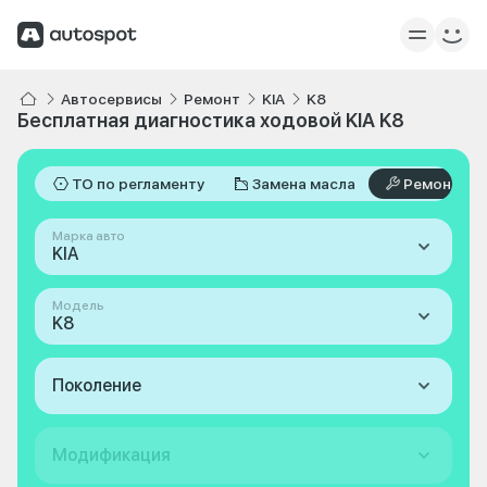
Автосервисы
Ремонт
KIA
K8
Бесплатная диагностика ходовой KIA K8
ТО по регламенту
Замена масла
Ремонт
Марка авто
KIA
Модель
K8
Поколение
Модификация