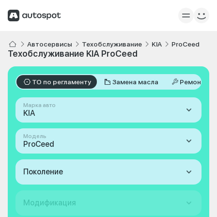
Автосервисы
Техобслуживание
KIA
ProCeed
Техобслуживание KIA ProCeed
ТО по регламенту
Замена масла
Ремонт
Марка авто
KIA
Модель
ProCeed
Поколение
Модификация