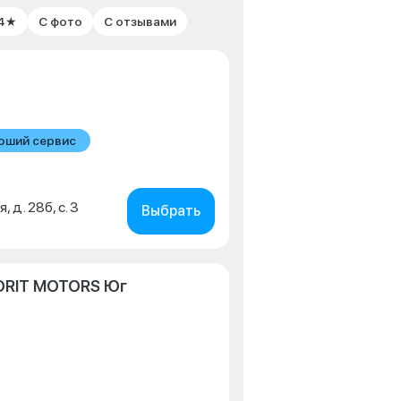
 4★
С фото
С отзывами
оший сервис
, д. 28б, с. 3
Выбрать
0
ORIT MOTORS Юг