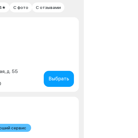
 4★
С фото
С отзывами
ая, д. 55
Выбрать
0
оший сервис