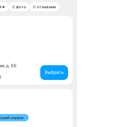
 4★
С фото
С отзывами
ая, д. 55
Выбрать
0
оший сервис