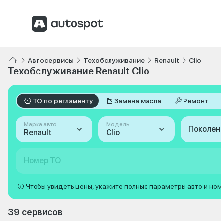
Автосервисы
Техобслуживание
Renault
Clio
Техобслуживание Renault Clio
ТО по регламенту
Замена масла
Ремонт
Марка авто
Модель
Поколен
Renault
Clio
Номер ТО
Чтобы увидеть цены, укажите полные параметры авто и но
39 сервисов