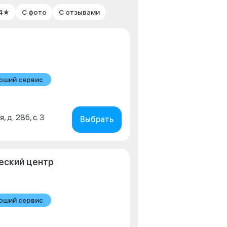
 4★
С фото
С отзывами
оший сервис
, д. 28б, с. 3
Выбрать
0
ческий центр
оший сервис