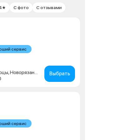
 4★
С фото
С отзывами
оший сервис
Московская обл., г. Люберцы, Новорязанское шоссе, д. 1г
Выбрать
0
оший сервис