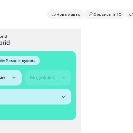
Новые авто
Сервисы и ТО
brid
brid
Ремонт кузова
ие
Модификация