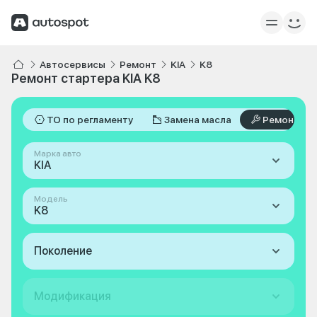
Автосервисы
Ремонт
KIA
K8
Ремонт стартера KIA K8
ТО по регламенту
Замена масла
Ремонт
Марка авто
KIA
Модель
K8
Поколение
Модификация