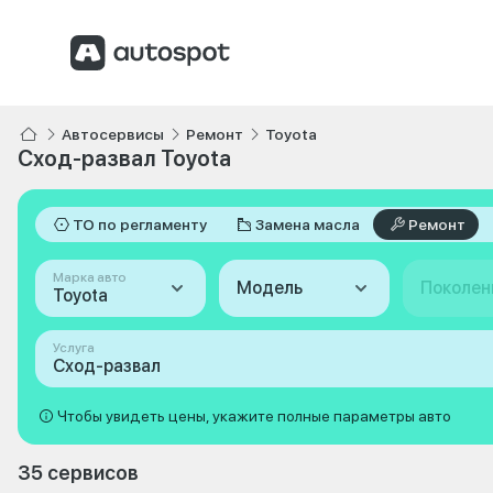
Автосервисы
Ремонт
Toyota
Сход-развал Toyota
ТО по регламенту
Замена масла
Ремонт
Марка авто
Модель
Поколен
Toyota
Услуга
Сход-развал
Чтобы увидеть цены, укажите полные параметры авто
35 сервисов