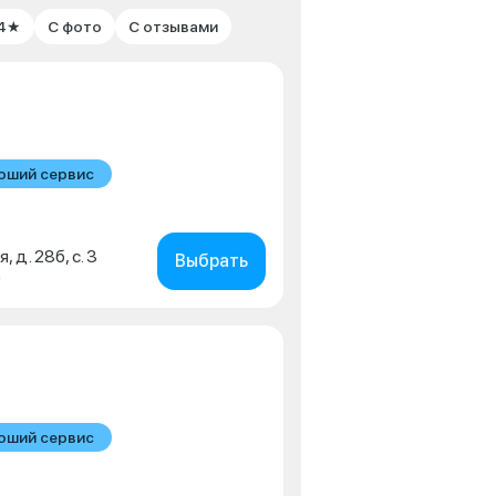
 4★
С фото
С отзывами
оший сервис
, д. 28б, с. 3
Выбрать
0
оший сервис