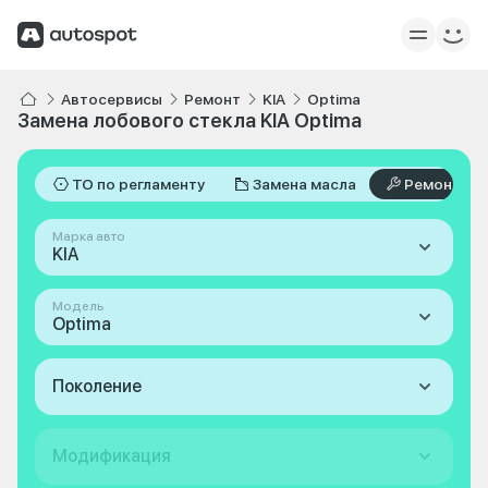
Автосервисы
Ремонт
KIA
Optima
Замена лобового стекла KIA Optima
ТО по регламенту
Замена масла
Ремонт
Марка авто
KIA
Модель
Optima
Поколение
Модификация