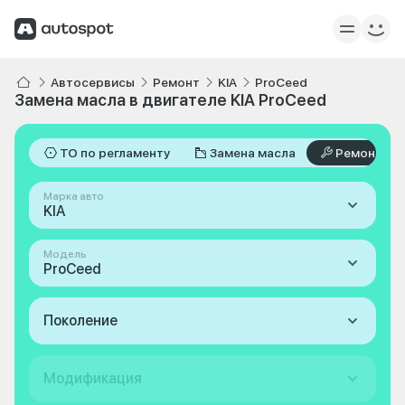
Автосервисы
Ремонт
KIA
ProCeed
Замена масла в двигателе KIA ProCeed
ТО по регламенту
Замена масла
Ремонт
Марка авто
KIA
Модель
ProCeed
Поколение
Модификация