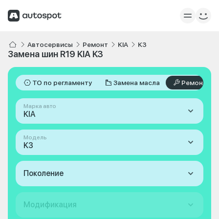
Автосервисы
Ремонт
KIA
K3
Замена шин R19 KIA K3
ТО по регламенту
Замена масла
Ремонт
Марка авто
KIA
Модель
K3
Поколение
Модификация