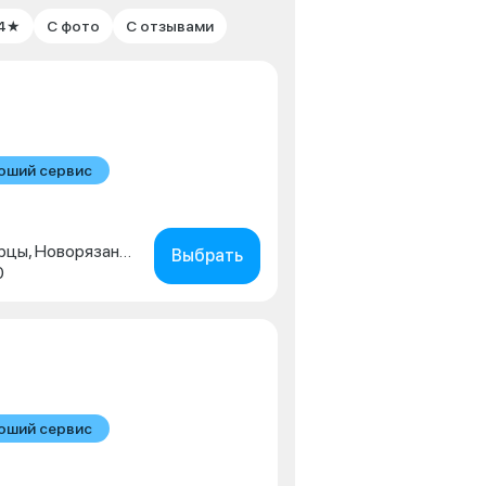
 4★
С фото
С отзывами
оший сервис
Московская обл., г. Люберцы, Новорязанское шоссе, д. 1г
Выбрать
0
оший сервис