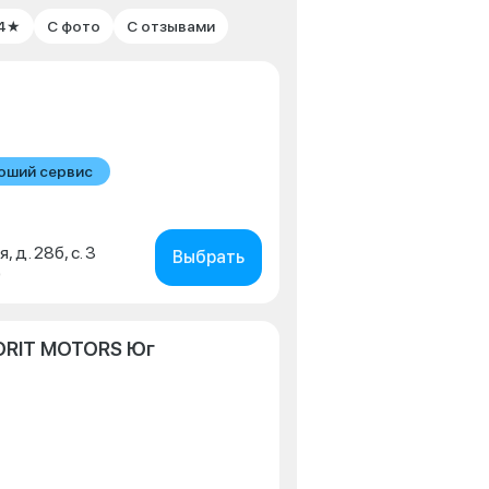
 4★
С фото
С отзывами
оший сервис
, д. 28б, с. 3
Выбрать
0
ORIT MOTORS Юг