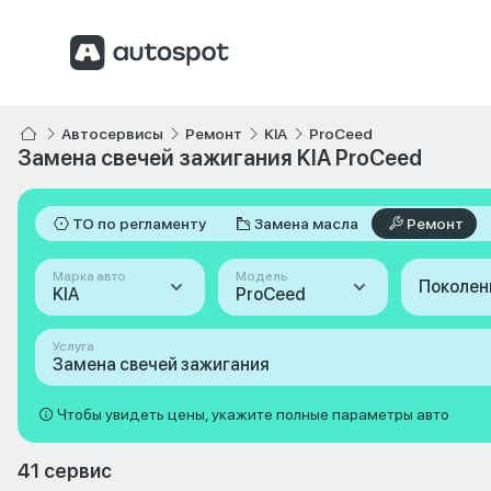
Автосервисы
Ремонт
KIA
ProCeed
Замена свечей зажигания KIA ProCeed
ТО по регламенту
Замена масла
Ремонт
Марка авто
Модель
Поколен
KIA
ProCeed
Услуга
Замена свечей зажигания
Чтобы увидеть цены, укажите полные параметры авто
41 сервис