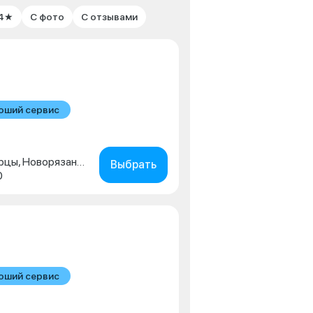
 4★
С фото
С отзывами
оший сервис
Московская обл., г. Люберцы, Новорязанское шоссе, д. 1г
Выбрать
0
оший сервис