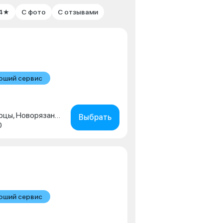
 4★
С фото
С отзывами
оший сервис
Московская обл., г. Люберцы, Новорязанское шоссе, д. 1г
Выбрать
0
оший сервис