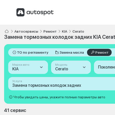
Автосервисы
Ремонт
KIA
Cerato
Замена тормозных колодок задних KIA Cera
ТО по регламенту
Замена масла
Ремонт
Марка авто
Модель
Поколен
KIA
Cerato
Услуга
Замена тормозных колодок задних
Чтобы увидеть цены, укажите полные параметры авто
41 сервис