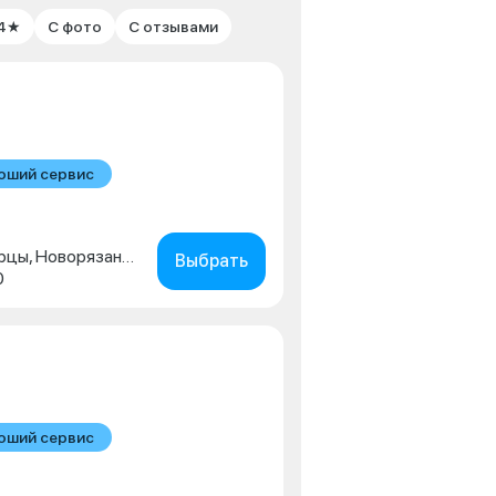
 4★
С фото
С отзывами
оший сервис
Московская обл., г. Люберцы, Новорязанское шоссе, д. 1г
Выбрать
0
оший сервис