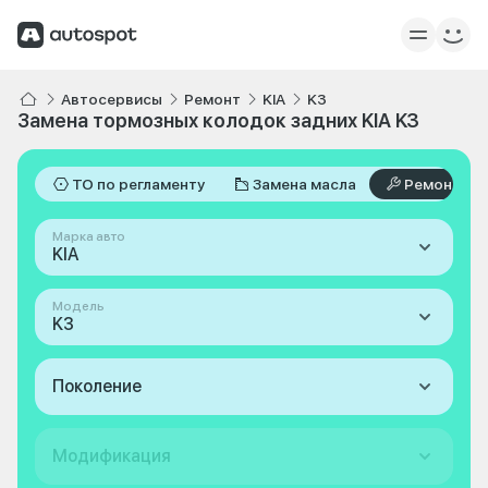
Автосервисы
Ремонт
KIA
K3
Замена тормозных колодок задних KIA K3
ТО по регламенту
Замена масла
Ремонт
Марка авто
KIA
Модель
K3
Поколение
Модификация