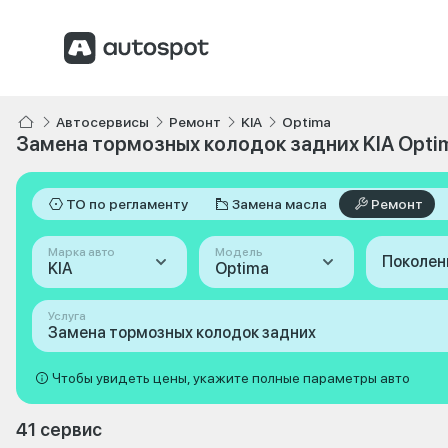
Автосервисы
Ремонт
KIA
Optima
Замена тормозных колодок задних KIA Opti
ТО по регламенту
Замена масла
Ремонт
Марка авто
Модель
Поколен
KIA
Optima
Услуга
Замена тормозных колодок задних
Чтобы увидеть цены, укажите полные параметры авто
41 сервис