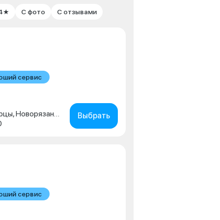
 4★
С фото
С отзывами
оший сервис
Московская обл., г. Люберцы, Новорязанское шоссе, д. 1г
Выбрать
0
оший сервис