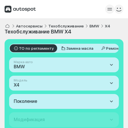
Автосервисы
Техобслуживание
BMW
X4
Техобслуживание BMW X4
ТО по регламенту
Замена масла
Ремонт
Марка авто
BMW
Модель
X4
Поколение
Модификация