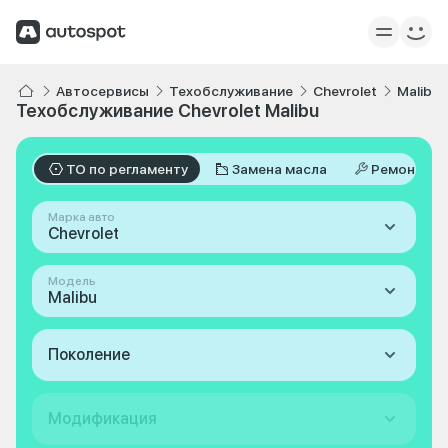
Автосервисы
Техобслуживание
Chevrolet
Malibu
Техобслуживание Chevrolet Malibu
ТО по регламенту
Замена масла
Ремонт
Марка авто
Chevrolet
Модель
Malibu
Поколение
Модификация