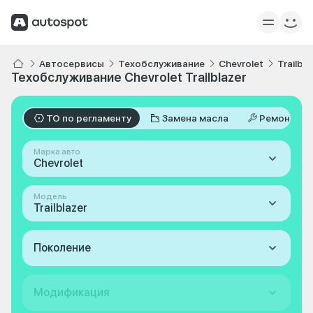
Автосервисы
Техобслуживание
Chevrolet
Trailbla
Техобслуживание Chevrolet Trailblazer
ТО по регламенту
Замена масла
Ремонт
Марка авто
Chevrolet
Модель
Trailblazer
Поколение
Модификация