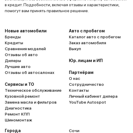
лучшего ка
в кредит. Подробности, включая отзывы и характеристики,
неё уже стоит покупать, потому
качество п
помогут вам принять правильное решение.
что машина как парит над
присматрив
дорогой, не касаясь, при этом в
ни одной щ
салоне полнейшая тишина. Да,
пластиковы
Новые автомобили
Авто с пробегом
ещё на липучке, но всё-же, 120-
сидений и 
Бренды
Каталог авто с пробегом
130 скорость и ни единого шума,
электроник
Кредиты
Заказ автомобиля
Сравнения моделей
Выкуп
даже когда на яму наскакиваю. А
и мультиме
Отзывы об авто
ещё чем зацепил С5 aircross, так
сделано не
Дилеры
Юр. лицам и ИП
это своим уютным салоном. Вот
смотрелось
Лучшие авто
сел и прилип к сиденью, иногда
приятно и 
Отзывы об автосалонах
Партнёрам
даже выходить не хочется,
вот так во 
О нас
Сервисы и ТО
Сотрудничество
особенно в нынешнюю погоду. По
датчики св
Техническое обслуживание
Контакты
технике всё ок: хорошие фары,
омывайку к
Кузовной ремонт
Личный кабинет дилера
отчётливые тормоза, острый руль,
очень удобн
Замена масла и фильтров
YouTube Autospot
никакой валкости. Машина
за 250 руб
Диагностика
высокая, просторная, это не
проблема б
Ремонт КПП
Шиномонтаж
компактный кросс,
моментов, 
полноразмерный, уверенный,
поругать С5
Города
Сочи