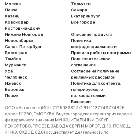
современный. Да, кто-то из
японский A
Москва
Тольятти
друзей и знакомых говорит что за
немецким E
Пенза
Самара
Казань
Екатеринбург
эти деньги можно было взять
вылизали д
Краснодар
Все города
более навороченного китайца, но
состояния,
Ростов-на-Дону
мне и массажа сидений в С5
проблемны
Нижний Новгород
Описание продукта
aircross с головой. А вестись на
модификаци
Новосибирск
Политика
ассистента парковки, который по
aircross вс
Санкт-Петербург
конфиденциальности
Волгоград
Правила работы программы
итогу не будет работать, ну его.
приходится
Тамбов
Пользовательское
потому что
Мурманск
соглашение
делать не 
Уфа
Согласие на получение
Челябинск
рекламных рассылок
Ижевск
Политика для контента,
Воронеж
генерируемого
Пермь
пользователями
Вакансии
ООО «Автоспот» (ИНН 7715936827 ОРГН 1127746774825
адрес 111250, Г.МОСКВА, Внутригородская территория города
федерального значения МУНИЦИПАЛЬНЫЙ ОКРУГ
ЛЕФОРТОВО, ПРОЕЗД ЗАВОДА СЕРП И МОЛОТ, Д. 10, ПОМЕЩ.
41Н/9, ОКВЭД 62.0) осуществляет деятельность по