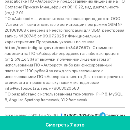
разработке ПО «Autospot» и предоставлению лицензий на ПО.
Согласно Приказу Минцифры от 08.10.22, вид деятельности
(код): 2.01.
ПО «Autospot» — исключительные права принадлежат ООО
"Автоспот": свидетельство о регистрации программы ЭВМ №
2018618687, внесена в Реестр программ для ЭВМ, реестровая
запись № 28745 от 09.07.2025 г. Функциональные
характеристики Программы указаны по ссылке:
https://reestr.digital.gov.ru/reestr/3467687/
. Стоимость
лицензии на ПО «Autospot» определяется либо как процент
(от 2,5% до 3%) от выручки, полученной лицензиатом от
использования ПО «Autospot», либо как фиксированный
платеж от 1100 рублей за каждого привлеченного с
использованием ПО «Autospot» клиента. Для точного расчета
стоимости отправьте заявку нашим менеджерам
info@autospot.ru
, тел. +78003020583
ПО разработано с использованием технологий: PHP 8, MySQL
8, Angular, Symfony framework, Yii2 framework.
Ежедневно с 9:00 до 22:00
8 (800) 302-05-83
Телеграм
Вконтакте
YouTube
Rutube
MAX
Дзен
Смотреть 7 авто
© 2013–2026 Autospot