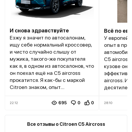
И снова здравствуйте
Всё по ев
Езжу я значит по автосалонам,
У европейс
ищу себе нормальный кроссовер,
опыт в про
и чисто случайно слышу от
автомобиле
мужика, такого-же покупателя
С5 aircross
как я, в одном из автосалонов, что
кузове она
он поехал ещё на С5 aircross
эффективно
прокатится. Я как-бы с маркой
aircross. И 
Citroen знаком, опыт
десятилети
положительный был, но что они у
же отнесу
нас продаются - не слышал.
надёжности
695
0
0
22.12
28.10
Поисковик сразу выдал, что не
управляемо
только продаются, но уже и
раллийными
собираются. Нашёл где
всяческими
Все отзывы о Citroen C5 Aircross
посмотреть, где прокатиться
многолетн