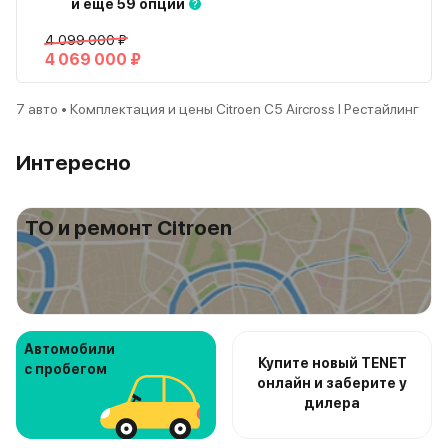
и еще 59 опций
4 099 000 ₽
4 069 000 ₽
7 авто • Комплектация и цены Citroen C5 Aircross I Рестайлинг
Интересно
ТО и ремонт Citroen
Автомобили
Купите новый TENET
с пробегом
онлайн и заберите у
дилера