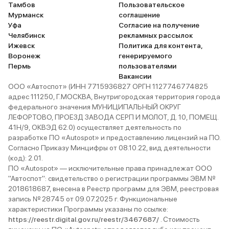
Тамбов
Пользовательское
Мурманск
соглашение
Уфа
Согласие на получение
Челябинск
рекламных рассылок
Ижевск
Политика для контента,
Воронеж
генерируемого
Пермь
пользователями
Вакансии
ООО «Автоспот» (ИНН 7715936827 ОРГН 1127746774825
адрес 111250, Г.МОСКВА, Внутригородская территория города
федерального значения МУНИЦИПАЛЬНЫЙ ОКРУГ
ЛЕФОРТОВО, ПРОЕЗД ЗАВОДА СЕРП И МОЛОТ, Д. 10, ПОМЕЩ.
41Н/9, ОКВЭД 62.0) осуществляет деятельность по
разработке ПО «Autospot» и предоставлению лицензий на ПО.
Согласно Приказу Минцифры от 08.10.22, вид деятельности
(код): 2.01.
ПО «Autospot» — исключительные права принадлежат ООО
"Автоспот": свидетельство о регистрации программы ЭВМ №
2018618687, внесена в Реестр программ для ЭВМ, реестровая
запись № 28745 от 09.07.2025 г. Функциональные
характеристики Программы указаны по ссылке:
https://reestr.digital.gov.ru/reestr/3467687/
. Стоимость