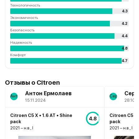
Технологичность
4.3
Экономичность
4.2
Безопасность
4.4
Надежность
4.8
Комфорт
4.7
Отзывы о
Citroen
Антон Ермолаев
Серг
15.11.2024
28.10.
Citroen C5 X • 1.6 AT • Shine
Citroen C5 X 
4.8
pack
pack
2021 – н.в., I
2021 – н.в., I