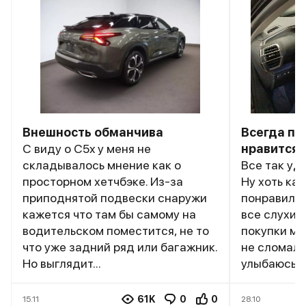
Внешность обманчива
Всегда по
С виду о C5x у меня не
нравится
складывалось мнение как о
Все так уд
просторном хетчбэке. Из-за
Ну хоть ка
приподнятой подвески снаружи
понравился
кажется что там бы самому на
все слухи п
водительском поместится, не то
покупки ма
что уже задний ряд или багажник.
не сломала
Но выглядит...
улыбаюсь во
61K
0
0
15.11
28.10